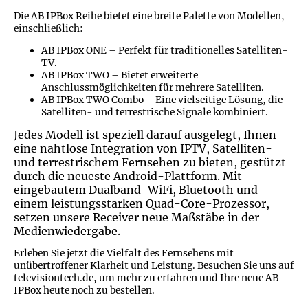
Die AB IPBox Reihe bietet eine breite Palette von Modellen,
einschließlich:
AB IPBox ONE – Perfekt für traditionelles Satelliten-
TV.
AB IPBox TWO – Bietet erweiterte
Anschlussmöglichkeiten für mehrere Satelliten.
AB IPBox TWO Combo – Eine vielseitige Lösung, die
Satelliten- und terrestrische Signale kombiniert.
Jedes Modell ist speziell darauf ausgelegt, Ihnen
eine nahtlose Integration von IPTV, Satelliten-
und terrestrischem Fernsehen zu bieten, gestützt
durch die neueste Android-Plattform. Mit
eingebautem Dualband-WiFi, Bluetooth und
einem leistungsstarken Quad-Core-Prozessor,
setzen unsere Receiver neue Maßstäbe in der
Medienwiedergabe.
Erleben Sie jetzt die Vielfalt des Fernsehens mit
unübertroffener Klarheit und Leistung. Besuchen Sie uns auf
televisiontech.de, um mehr zu erfahren und Ihre neue AB
IPBox heute noch zu bestellen.